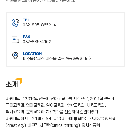
학과를 신설하여 총 8개 학과를 운영중이다.
TEL
032-835-8652~4
전
FAX
화
032-835-4162
번
팩
호
LOCATION
스
미추홀캠퍼스 미추홀 별관 A동 3층 315호
번
위
호
치
소개
사범대학은 2010학년도에 유아교육과를 시작으로, 2011학년도에
국어교육과, 영어교육과, 일어교육과, 수학교육과, 체육교육과,
역사교육과, 윤리교육과 7개 학과를 신설하여 설립되었다.
사범대학에서는 21세기 AI·디지털 시대에 부합하는 인재상을 창의력
(creativity), 비판적 사고력(critical thinking), 의사소통력