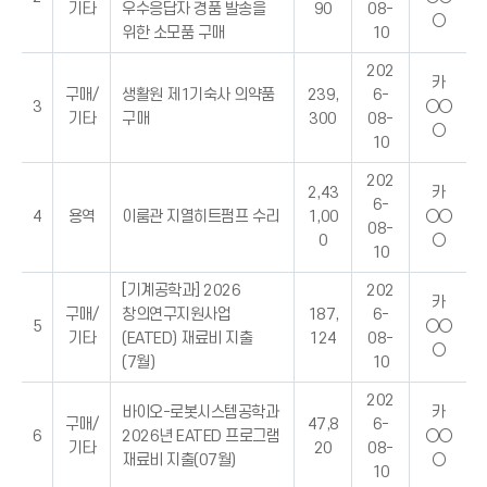
기타
우수응답자 경품 발송을
90
08-
○
위한 소모품 구매
10
202
카
구매/
생활원 제1기숙사 의약품
239,
6-
3
○○
기타
구매
300
08-
○
10
202
2,43
카
6-
4
용역
이룸관 지열히트펌프 수리
1,00
○○
08-
0
○
10
[기계공학과] 2026
202
카
구매/
창의연구지원사업
187,
6-
5
○○
기타
(EATED) 재료비 지출
124
08-
○
(7월)
10
202
바이오-로봇시스템공학과
카
구매/
47,8
6-
6
2026년 EATED 프로그램
○○
기타
20
08-
재료비 지출(07월)
○
10