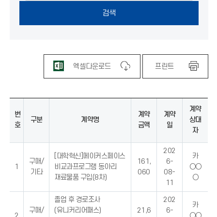
엑셀다운로드
프린트
계약
번
계약
계약
구분
계약명
상대
호
금액
일
자
202
[대학혁신]메이커스페이스
카
구매/
161,
6-
1
비교과프로그램 동아리
○○
기타
060
08-
재료물품 구입(8차)
○
11
졸업 후 경로조사
202
카
구매/
(유니커리어패스)
21,6
6-
2
○○