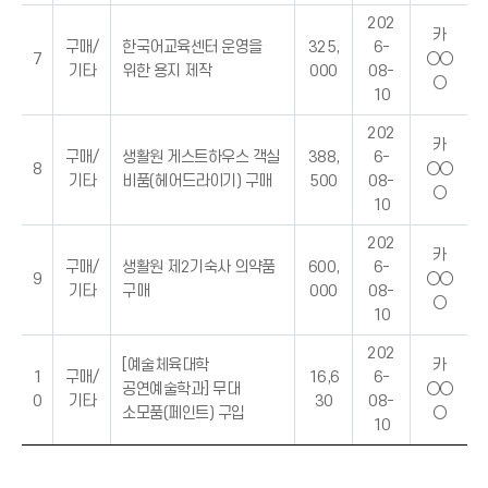
202
카
구매/
한국어교육센터 운영을
325,
6-
7
○○
기타
위한 용지 제작
000
08-
○
10
202
카
구매/
생활원 게스트하우스 객실
388,
6-
8
○○
기타
비품(헤어드라이기) 구매
500
08-
○
10
202
카
구매/
생활원 제2기숙사 의약품
600,
6-
9
○○
기타
구매
000
08-
○
10
202
[예술체육대학
카
1
구매/
16,6
6-
공연예술학과] 무대
○○
0
기타
30
08-
소모품(페인트) 구입
○
10