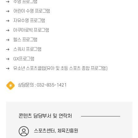
오
수영 프로그램
쪽
른
오
화
어린이 수영 프로그램
아
쪽
른
살
오
화
자유수영 프로그램
쪽
표
른
이
살
오
화
아쿠아로빅 프로그램
(
쪽
표
른
살
→
오
화
헬스 프로그램
(
콘
쪽
표
)
른
살
→
오
화
스쿼시 프로그램
(
쪽
표
)
른
살
→
오
화
GX프로그램
(
쪽
표
)
른
살
→
오
화
유소년 스포츠클럽(유아 및 초등 스포츠 종합 프로그램)
(
쪽
표
)
른
살
→
화
(
쪽
표
)
살
→
알
상담문의
: 032-835-1421
화
(
표
)
림
살
→
(
(
표
)
→
*
(
)
아
→
콘텐츠 담당부서 및
연락처
이
)
콘
)
스포츠센터, 체육진흥원