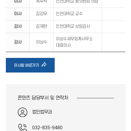
이사
옥우석
인천대학교 평의원회 의장
이사
김강우
인천대학교 교수
감사
김재현
인천대학교 상임감사
이상수세무회계사무소
감사
이상수
대표이사
바
이사회 바로가기
로
가
콘텐츠 담당부서 및
연락처
기
법인법무과
아
032-835-9480