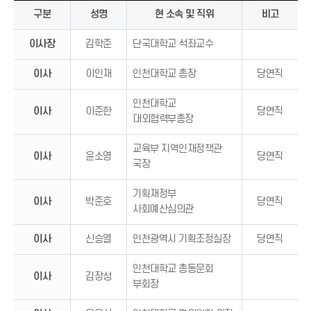
구분
성명
현 소속 및 직위
비고
이사장
김학준
단국대학교 석좌교수
이사
이인재
인천대학교 총장
당연직
인천대학교
이사
이준한
당연직
대외협력부총장
교육부 지역인재정책관
이사
윤소영
당연직
국장
기획재정부
이사
박준호
당연직
사회예산심의관
이사
신승열
인천광역시 기획조정실장
당연직
인천대학교 총동문회
이사
김장성
부회장