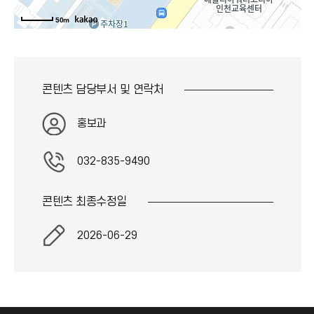
19.융합자유전공대학
103
입학본부장실
50m
50m
104
학사과
20.스포츠센터, 골프연습장
107
국제지원과/한국어교육센터/외국어교육센터
21.체육관
108
국제교류회의실
22.학군단
S104
인터내셔널 라운지
콘텐츠 담당부서 및
연락처
S105
인터내셔널 라운지
23.강당·공연장
홍보과
S106
인터내셔널 라운지
24.전망타워
S107
인터내셔널 라운지
25.해둥실어린이집
032-835-9490
FL02
26.온실
201
캠퍼스기획과/시설관리과/안전관리과
콘텐츠 최종
수정일
27.제2공동실습관
205
국제교류과 회의실
28.도시과학대학
2026-06-29
209
회의실
210
교무처장실
29.생명공학부
211
상설감사장
41.바이오컴플렉스
213
감사과
팝업스토어
214
교무과