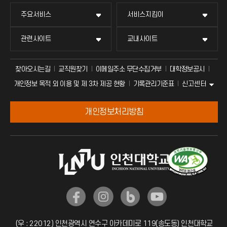
S202
회의실
자동심장충격기(20대)
주요서비스
서비스지킴이
S203
회의실
관련사이트
교내사이트
FL03
301
재무회계과
찾아오시는길
교직원찾기
이메일주소 무단수집거부
대학정보공시
302
총무과
신고센터
개인정보 목적 외 이용 및 제 3차 제공 현황
기록관리기준표
303
사무처장실
307
회의실
개인정보처리방침
308
공공의대 설립추진팀
309
회의실
311
재정전략과
312
기획조정과/대학혁신사업과/성과관리센터
314
기획처장실
FL04
401-1
캠퍼스기획안전본부장실
(우 : 22012) 인천광역시 연수구 아카데미로 119(송도동) 인천대학교
401-2
학생취업처장실