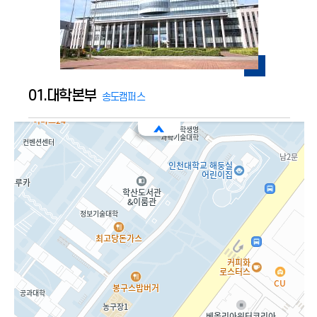
08.공과대학, 도시과학대학
09.공동실험실습관
10.게스트하우스
11.복지회관(학생식당)
01.대학본부
송도캠퍼스
12.컨벤션센터
13.사회과학대학, 법학부, 글로벌정경대학
BF01
14.경영대학, 동북아물류대학원, 동북아국제통상물류학부
B101
종합상황실
15.인문대학
B103
기사대기실
B104
A기사대기실
16.예술체육대학
B104
종합문서고
17.학생회관
B109
홈페이지용역
18-1.제1기숙사
FL01
18-2.제2기숙사
101
입학관리과
18-3.제3기숙사
102
상담실