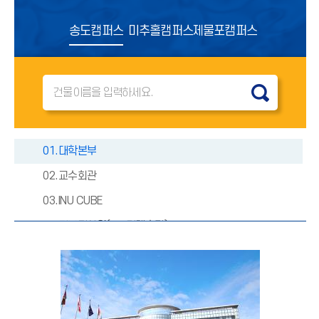
송도캠퍼스
미추홀캠퍼스
제물포캠퍼스
01.대학본부
02.교수회관
03.INU CUBE
04.정보전산원(BM컨텐츠관)
05.자연과학대학, 생명과학기술대학
06.학산도서관
07.정보기술대학