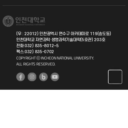
직원채용
학생서비스 지킴이
소비자생활협동조합
국제교류과
취업정보(학생)
총동문회
국제지원과
(우 : 22012) 인천광역시 연수구 아카데미로 119(송도동)
인천대학교 자연과학·생명과학기술대학(5호관) 203호
공자아카데미
전화:032) 835-8012~5
팩스:032) 835-0702
기초교육원
COPYRIGHT ⓒ INCHEON NATIONAL UNIVERSITY.
ALL RIGHTS RESERVED.
공학교육혁신센터
대학생활상담센터
사회봉사센터
생활원