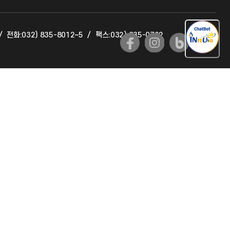
교육혁신본부
/
전화:032) 835-8012~5
/
팩스:032) 835-0702
국제교류과
국제지원과
공자아카데미
기초교육원
공학교육혁신센터
대학생활상담센터
사회봉사센터
생활원