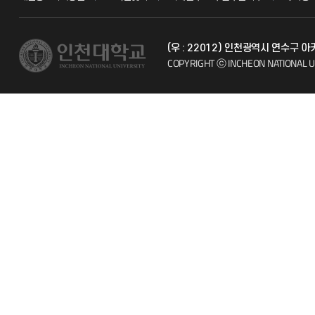
교수채용
불친절신고
(우 : 22012) 인천광역시 연수구
시설예약
자주 묻는 질문
COPYRIGHT ⓒ INCHEON NATIONAL U
인터넷증명
칭찬마당
입학안내
학생서비스 
직원채용
취업정보(학생)