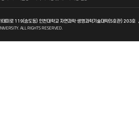
발전기금
 아카데미로 119(송도동) 인천대학교 자연과학·생명과학기술대학(5호관) 203호
(FAQ)
산학협력단
NIVERSITY.
ALL RIGHTS RESERVED.
소비자생활협동조합
지킴이
총동문회