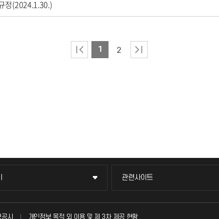
2024.1.30.)
1
2
이
관련사이트
이
관련사이트
국방헬프콜
보공시
개인정보 목적 외 이용 및 제 3차 제공 현황