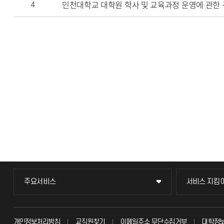
인천대학교 대학원 학사 및 교육과정 운영에 관한 규정(
4
주요서비스
서비스 지킴
주요서비스
서비스 지킴
교무회의방송
묻고 답하기
개인정보처리방침
교직원찾기
이메일주소 무단수집거부
대학정