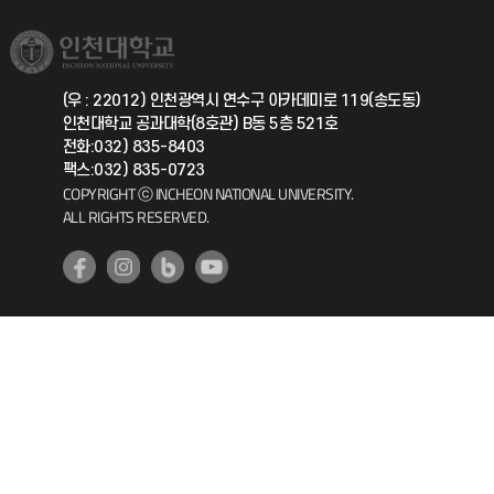
소비자생활협동조합
국제교류과
취업정보(학생)
총동문회
국제지원과
(우 : 22012) 인천광역시 연수구 아카데미로 119(송도동)
인천대학교 공과대학(8호관) B동 5층 521호
공자아카데미
전화:032) 835-8403
팩스:032) 835-0723
기초교육원
COPYRIGHT ⓒ INCHEON NATIONAL UNIVERSITY.
ALL RIGHTS RESERVED.
공학교육혁신센터
대학생활상담센터
사회봉사센터
생활원
원격지원