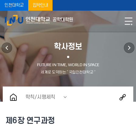
인천대학교
입학안내
공학대학원
학사정보
학칙/시행세칙
제6장 연구과정