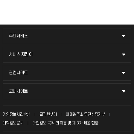
주요서비스
주요서비스
교무회의방송
서비스 지킴이
서비스 지킴이
교수채용
묻고 답하기
관련사이트
관련사이트
시설예약
불친절신고
국방헬프콜
교내사이트
교내사이트
인터넷증명
자주 묻는 질문(FAQ)
발전기금
교수회
입학안내
개인정보처리방침
교직원찾기
이메일주소 무단수집거부
칭찬마당
산학협력단
교육혁신본부
대학정보공시
개인정보 목적 외 이용 및 제 3차 제공 현황
직원채용
학생서비스 지킴이