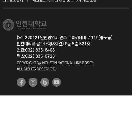
대학정보공시
개인정보 목적 외 이용 및 제 3차 제공 현황
직원채용
학생서비스 지킴이
소비자생활협동조합
국제교류과
취업정보(학생)
총동문회
국제지원과
(우 : 22012) 인천광역시 연수구 아카데미로 119(송도동)
인천대학교 공과대학(8호관) B동 5층 521호
공자아카데미
전화:032) 835-8403
팩스:032) 835-0723
기초교육원
COPYRIGHT ⓒ INCHEON NATIONAL UNIVERSITY.
ALL RIGHTS RESERVED.
공학교육혁신센터
대학생활상담센터
사회봉사센터
생활원