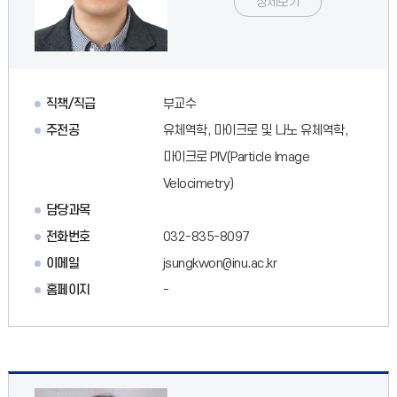
상세보기
직책/직급
부교수
주전공
유체역학, 마이크로 및 나노 유체역학,
마이크로 PIV(Particle Image
Velocimetry)
담당과목
전화번호
032-835-8097
이메일
jsungkwon@inu.ac.kr
홈페이지
-