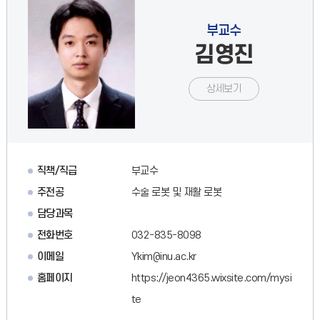
부교수
김영진
상세보기
직책/직급
부교수
주전공
수술 로봇 및 재활 로봇
담당과목
전화번호
032-835-8098
이메일
Ykim@inu.ac.kr
홈페이지
https://jeon4365.wixsite.com/mysi
te