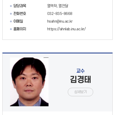
담당과목
열역학, 열전달
전화번호
032-835-8668
이메일
hsahn@inu.ac.kr
홈페이지
https://ahnlab.inu.ac.kr/
교수
김경태
상세보기