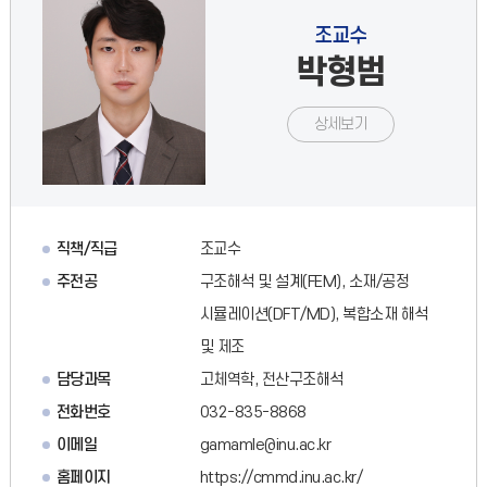
조교수
박형범
상세보기
직책/직급
조교수
주전공
구조해석 및 설계(FEM), 소재/공정
시뮬레이션(DFT/MD), 복합소재 해석
및 제조
담당과목
고체역학, 전산구조해석
전화번호
032-835-8868
이메일
gamamle@inu.ac.kr
홈페이지
https://cmmd.inu.ac.kr/