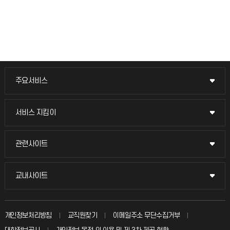
주요서비스
주요서비스
교무회의방송
서비스 지킴이
서비스 지킴이
교수채용
묻고 답하기
관련사이트
관련사이트
시설예약
불친절신고
국방헬프콜
교내사이트
교내사이트
인터넷증명
자주 묻는 질문(FAQ)
발전기금
교수회
입학안내
개인정보처리방침
교직원찾기
이메일주소 무단수집거부
칭찬마당
산학협력단
교육혁신본부