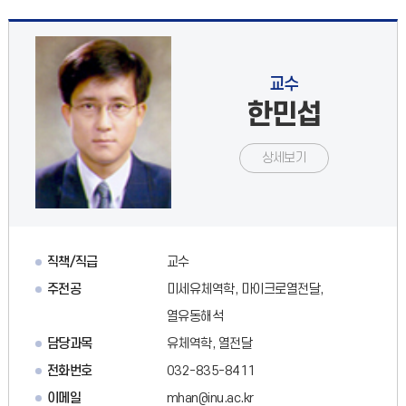
교수
한민섭
상세보기
직책/직급
교수
주전공
미세유체역학, 마이크로열전달,
열유동해석
담당과목
유체역학, 열전달
전화번호
032-835-8411
이메일
mhan@inu.ac.kr