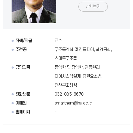
상세보기
직책/직급
교수
주전공
구조동역학 및 진동제어, 해양공학,
스마트구조물
담당과목
동역학 및 정역학, 진동원리,
제어시스템설계, 유한요소법,
전산구조해석
전화번호
032-835-8678
이메일
smartnam@inu.ac.kr
홈페이지
-