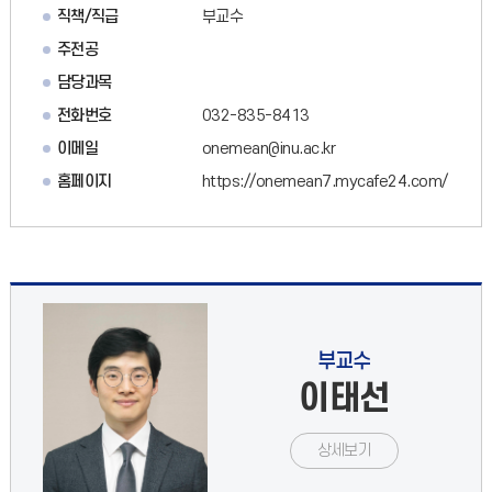
직책/직급
부교수
주전공
담당과목
전화번호
032-835-8413
이메일
onemean@inu.ac.kr
홈페이지
https://onemean7.mycafe24.com/
부교수
이태선
상세보기