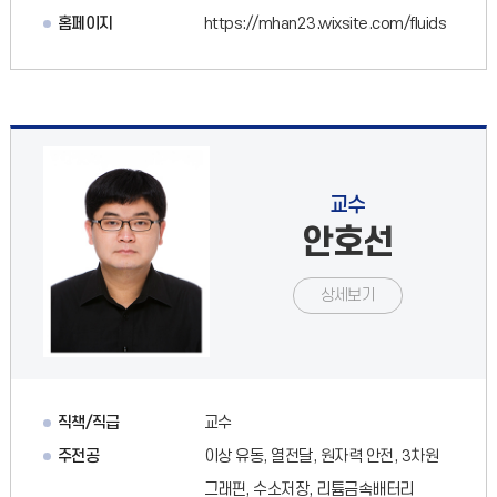
홈페이지
https://mhan23.wixsite.com/fluids
교수
안호선
상세보기
직책/직급
교수
주전공
이상 유동, 열전달, 원자력 안전, 3차원
그래핀, 수소저장, 리튬금속배터리