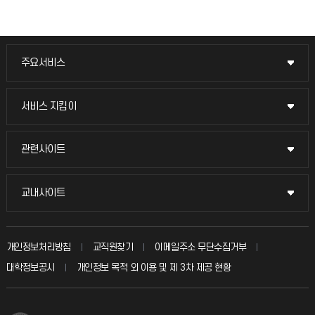
주요서비스
주요서비스
교무회의방송
서비스 지킴이
서비스 지킴이
교수채용
묻고 답하기
관련사이트
관련사이트
시설예약
불친절신고
국방헬프콜
교내사이트
교내사이트
인터넷증명
자주 묻는 질문(FAQ)
발전기금
교수회
입학안내
개인정보처리방침
교직원찾기
이메일주소 무단수집거부
칭찬마당
산학협력단
교육혁신본부
대학정보공시
개인정보 목적 외 이용 및 제 3차 제공 현황
직원채용
학생서비스 지킴이
소비자생활협동조합
국제교류과