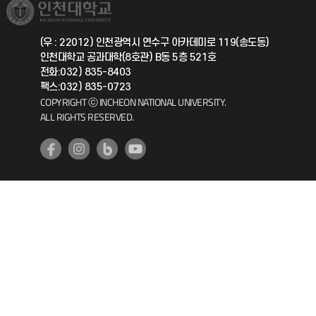
취업정보(학생)
총동문회
국제지원과
(우 : 22012) 인천광역시 연수구 아카데미로 119(송도동)
인천대학교 공과대학(8호관) B동 5층 521호
공자아카데미
전화:032) 835-8403
팩스:032) 835-0723
기초교육원
COPYRIGHT ⓒ INCHEON NATIONAL UNIVERSITY.
ALL RIGHTS RESERVED.
공학교육혁신센터
대학생활상담센터
사회봉사센터
생활원
원격지원