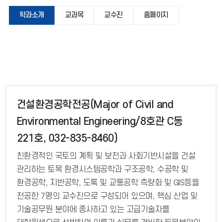
학과소개
교과목
교수진
홈페이지
건설환경공학전공(Major of Civil and
Environmental Engineering/8호관 C동
221호, 032-835-8460)
친환경적인 국토의 계획 및 보전과 사회기반시설을 건설
관리하는 토목 환경시스템공학과 구조공학, 수공학 및
환경공학, 지반공학, 도록 및 교통공학 측량화 및 GIS등을
전공한 7명의 교수진으로 구성되어 있으며, 핵심 산업 및
기술공무원 분야에 종사하고 있는 고급기술자를