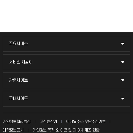
주요서비스
주요서비스
교무회의방송
서비스 지킴이
서비스 지킴이
교수채용
묻고 답하기
관련사이트
관련사이트
시설예약
불친절신고
국방헬프콜
교내사이트
교내사이트
인터넷증명
자주 묻는 질문(FAQ)
발전기금
교수회
입학안내
개인정보처리방침
교직원찾기
이메일주소 무단수집거부
칭찬마당
산학협력단
교육혁신본부
대학정보공시
개인정보 목적 외 이용 및 제 3차 제공 현황