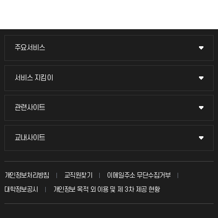
주요서비스
주요서비스
교무회의방송
서비스 지킴이
서비스 지킴이
교수채용
묻고 답하기
관련사이트
관련사이트
시설예약
불친절신고
국방헬프콜
교내사이트
교내사이트
인터넷증명
자주 묻는 질문(FAQ)
발전기금
교수회
입학안내
개인정보처리방침
교직원찾기
이메일주소 무단수집거부
칭찬마당
산학협력단
교육혁신본부
대학정보공시
개인정보 목적 외 이용 및 제 3차 제공 현황
직원채용
학생서비스 지킴이
소비자생활협동조합
국제교류과