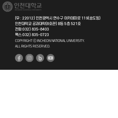
취업정보(학생)
총동문회
국제지원과
(우 : 22012) 인천광역시 연수구 아카데미로 119(송도동)
인천대학교 공과대학(8호관) B동 5층 521호
공자아카데미
전화:032) 835-8403
팩스:032) 835-0723
기초교육원
COPYRIGHT ⓒ INCHEON NATIONAL UNIVERSITY.
ALL RIGHTS RESERVED.
공학교육혁신센터
대학생활상담센터
사회봉사센터
생활원
원격지원