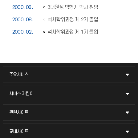
2000. 09.
3대원장 박형기 박사 취임
2000. 08.
석사학위과정 제 2기 졸업
2000. 02.
석사학위과정 제 1기 졸업
주요서비스
주요서비스
교무회의방송
서비스 지킴이
서비스 지킴이
교수채용
묻고 답하기
관련사이트
관련사이트
시설예약
불친절신고
국방헬프콜
교내사이트
교내사이트