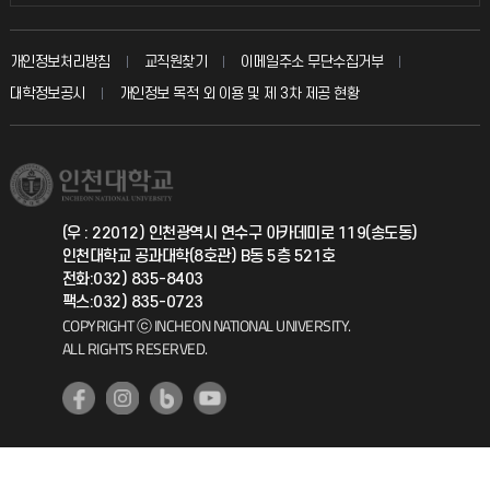
인터넷증명
자주 묻는 질문(FAQ)
발전기금
교수회
입학안내
개인정보처리방침
교직원찾기
이메일주소 무단수집거부
칭찬마당
산학협력단
교육혁신본부
대학정보공시
개인정보 목적 외 이용 및 제 3차 제공 현황
직원채용
학생서비스 지킴이
소비자생활협동조합
국제교류과
취업정보(학생)
총동문회
국제지원과
(우 : 22012) 인천광역시 연수구 아카데미로 119(송도동)
인천대학교 공과대학(8호관) B동 5층 521호
공자아카데미
전화:032) 835-8403
팩스:032) 835-0723
기초교육원
COPYRIGHT ⓒ INCHEON NATIONAL UNIVERSITY.
ALL RIGHTS RESERVED.
공학교육혁신센터
대학생활상담센터
사회봉사센터