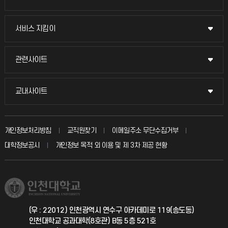
교무회의방송
서비스 지킴이
서비스 지킴이
교수채용
묻고 답하기
관련사이트
관련사이트
시설예약
불친절신고
국방헬프콜
교내사이트
교내사이트
인터넷증명
자주 묻는 질문(FAQ)
발전기금
교수회
입학안내
개인정보처리방침
교직원찾기
이메일주소 무단수집거부
칭찬마당
산학협력단
교육혁신본부
대학정보공시
개인정보 목적 외 이용 및 제 3차 제공 현황
직원채용
학생서비스 지킴이
소비자생활협동조합
국제교류과
취업정보(학생)
총동문회
국제지원과
(우 : 22012) 인천광역시 연수구 아카데미로 119(송도동)
인천대학교 공과대학(8호관) B동 5층 521호
공자아카데미